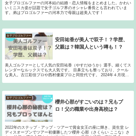
女子プロゴルファーの河本結の結婚・恋人情報をまとめました。かわい
いミニスカ姿が話題で女子ゴルフ界のオシャレ番長とも言われていま
す。弟はプロゴルファーの河本力で母親は超美人です！
女子プロゴルファー
安田祐香が美人で双子！？学歴、
父親は？韓国人という噂も！？
美人ゴルファーとして人気の安田祐香（やすだゆうか）選手。細くてス
レンダーなルックスでも大人気です。 目鼻立ちも整っており、クール
な美人。古江彩佳プロや西村優菜プロと同世代です。 2024年４月現
在、2000年12月24日 (年齢 23歳...
女子プロゴルファー
櫻井心那がすごいのは？兄もプ
ロ！父の職業や出身高校は？
2022年のステップ・アップ・ツアーで賞金女王の座に輝き、資生堂 レ
ディスオープンでツアー初優勝したツ櫻井 心那（さくらい ここな）さ