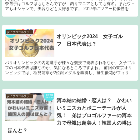
奈選手はゴルフはもちろんですが、釣りマニアとしても有名。またウェ
アもオシャレで、美容なども大好きです。 2017年にツアー初優勝を上
げた後は中々2勝目に届かない日々が続いてい...
女子プロゴルファー
オリンピック2024 女子ゴル
フ 日本代表は？
パリオリンピックの内定選手が様々な競技で発表されるなか、女子ゴル
フの日本代表は誰なのか、気になるところですよね。 前回の東京オリ
ンピックでは、稲見萌寧が2位銀メダルを獲得し、笹生優花がフィリピ
ンから出場し９位に。今年のオリンピックの代表は...
女子プロゴルファー
河本結の結婚・恋人は？ かわい
いミニスカとポニーテールが人
気！ 弟はプロゴルファーの河本
力で母親は超美人！韓国人の噂は
ほんと？