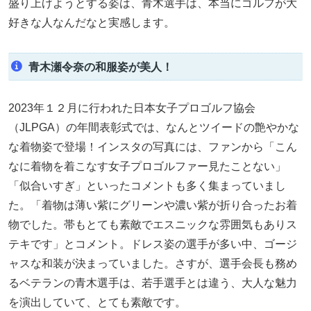
盛り上げようとする姿は、青木選手は、本当にゴルフが大
好きな人なんだなと実感します。
青木瀬令奈の和服姿が美人！
2023年１２月に行われた日本女子プロゴルフ協会
（JLPGA）の年間表彰式では、なんとツイードの艶やかな
な着物姿で登場！インスタの写真には、ファンから「こん
なに着物を着こなす女子プロゴルファー見たことない」
「似合いすぎ」といったコメントも多く集まっていまし
た。「着物は薄い紫にグリーンや濃い紫が折り合ったお着
物でした。帯もとても素敵でエスニックな雰囲気もありス
テキです」とコメント。ドレス姿の選手が多い中、ゴージ
ャスな和装が決まっていました。さすが、選手会長も務め
るベテランの青木選手は、若手選手とは違う、大人な魅力
を演出していて、とても素敵です。