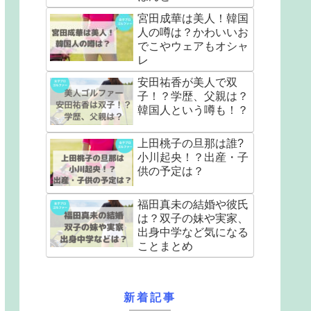
宮田成華は美人！韓国
人の噂は？かわいいお
でこやウェアもオシャ
レ
安田祐香が美人で双
子！？学歴、父親は？
韓国人という噂も！？
上田桃子の旦那は誰?
小川起央！？出産・子
供の予定は？
福田真未の結婚や彼氏
は？双子の妹や実家、
出身中学など気になる
ことまとめ
新着記事